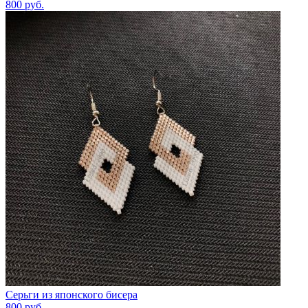
800
руб.
Серьги из японского бисера
800
руб.