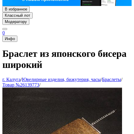
В избранное
Классный лот
Модератору
0
Инфо
Браслет из японского бисера
широкий
г. Калуга
/
Ювелирные изделия, бижутерия, часы
/
Браслеты
/
Товар №26139773
/