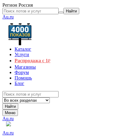
Регион
Россия
Найти
Au.ru
Каталог
Услуги
Распродажа с 1
₽
Магазины
Форум
Помощь
Блог
Найти
Меню
Au.ru
Au.ru