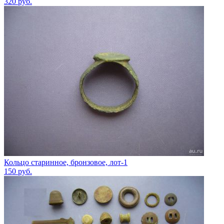
320
руб.
Кольцо старинное, бронзовое, лот-1
150
руб.