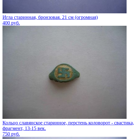
Игла старинная, бронзовая. 21 см (огромная)
400
руб.
Кольцо славянское старинное, перстень коловорот - свастика,
фрагмент, 13-15 век.
750
руб.