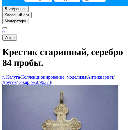
В избранное
Классный лот
Модератору
0
Инфо
Крестик старинный, серебро
84 пробы.
г. Калуга
/
Коллекционирование, моделизм
/
Антиквариат
/
Другое
/
Товар №5896374
/