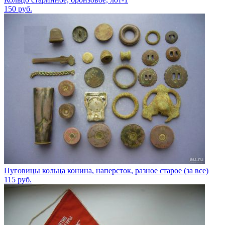
150
руб.
Пуговицы кольца конина, наперсток, разное старое (за все)
115
руб.