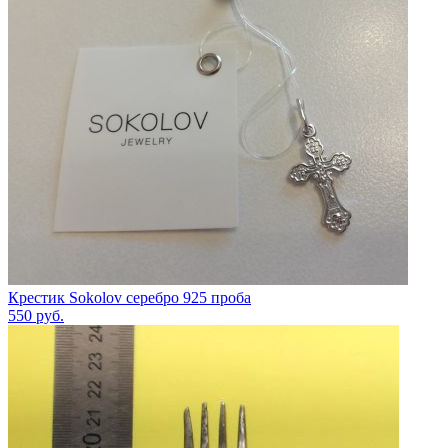
Крестик Sokolov серебро 925 проба
550
руб.