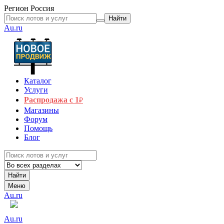
Регион
Россия
Найти
Au.ru
Каталог
Услуги
Распродажа с 1
₽
Магазины
Форум
Помощь
Блог
Найти
Меню
Au.ru
Au.ru