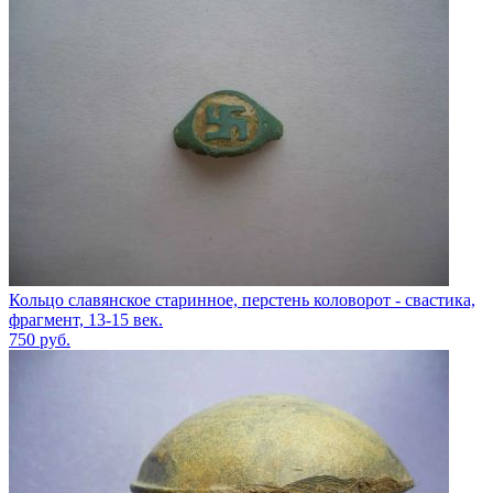
Кольцо славянское старинное, перстень коловорот - свастика,
фрагмент, 13-15 век.
750
руб.